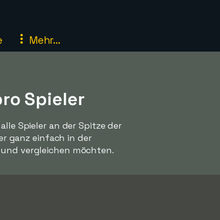
e
Mehr...
ro Spieler
lle Spieler an der Spitze der
er ganz einfach in der
n und vergleichen möchten.