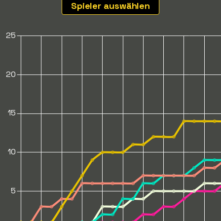
Spieler auswählen