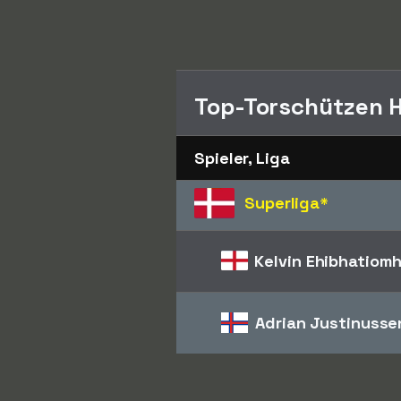
Top-Torschützen 
Spieler, Liga
Superliga
*
Kelvin Ehibhatiom
Adrian Justinusse