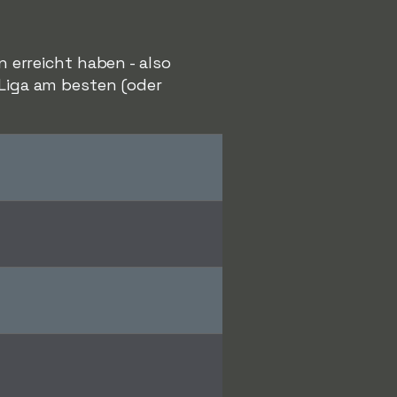
n erreicht haben - also
 Liga am besten (oder