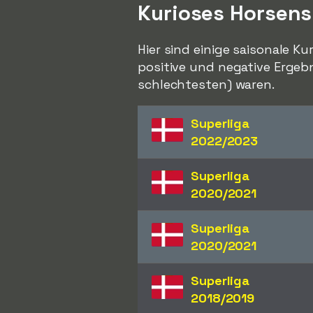
Kurioses Horsens
Hier sind einige saisonale Ku
positive und negative Ergebn
schlechtesten) waren.
Superliga
2022/2023
Superliga
2020/2021
Superliga
2020/2021
Superliga
2018/2019