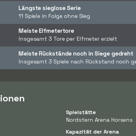
Längste sieglose Serie
11 Spiele in Folge ohne Sieg
Meiste Elfmetertore
Insgesamt 3 Tore per Elfmeter erzielt
Meiste Rückstände noch in Siege gedreht
Insgesamt 3 Spiele nach Rückstand noch 
tionen
Spielstätte
Nordstern Arena Horsens
Kapazität der Arena