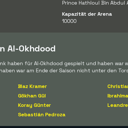
Prince Hathloul Bin Abdul 
Kapazität der Arena
10000
on Al-Okhdood
bank haben für Al-Okhdood gespielt und haben war w
r haben war am Ende der Saison nicht unter den To
Blaz Kramer
Christi
Gökhan Gül
Ibrahim
Koray Günter
Leandr
Sebastián Pedroza