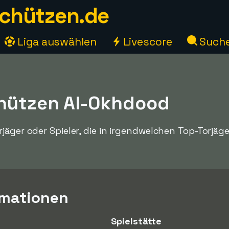
chützen.de
Liga auswählen
Livescore
Such
hützen Al-Okhdood
jäger oder Spieler, die in irgendwelchen Top-Torjäge
rmationen
Spielstätte