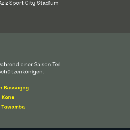
Aziz Sport City Stadium
ährend einer Saison Teil
rschützenkönigen.
an Bassogog
a Kone
e Tawamba