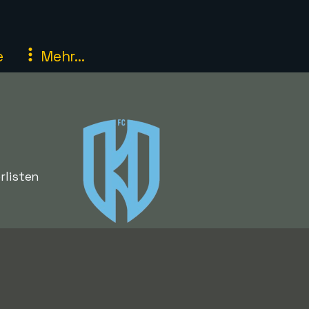
e
Mehr...
rlisten