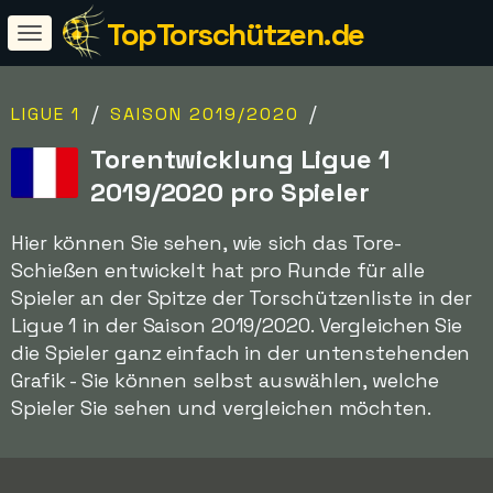
TopTorschützen.de
/
/
LIGUE 1
SAISON 2019/2020
Torentwicklung Ligue 1
2019/2020 pro Spieler
Hier können Sie sehen, wie sich das Tore-
Schießen entwickelt hat pro Runde für alle
Spieler an der Spitze der Torschützenliste in der
Ligue 1 in der Saison 2019/2020. Vergleichen Sie
die Spieler ganz einfach in der untenstehenden
Grafik - Sie können selbst auswählen, welche
Spieler Sie sehen und vergleichen möchten.