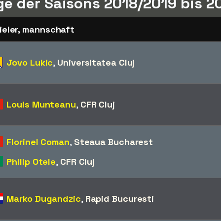
e der Saisons 2018/2019 bis 2
ieler, mannschaft
Jovo Lukic
,
Universitatea Cluj
Louis Munteanu
,
CFR Cluj
Florinel Coman
,
Steaua Bucharest
Philip Otele
,
CFR Cluj
Marko Dugandzic
,
Rapid Bucuresti