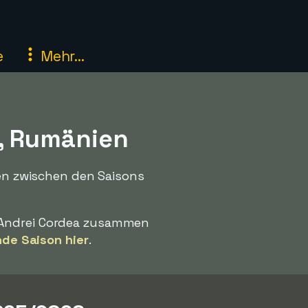
e
Mehr...
I, Rumänien
ien zwischen den Saisons
t Andrei Cordea zusammen
nde Saison hier
.