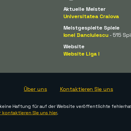
Aktuelle Meister
Universitatea Craiova
Meistgespielte Spiele
Ionel Danciulescu
- 515 Spi
Website
Website Liga I
Über uns
Kontaktieren Sie uns
ine Haftung für auf der Website veröffentlichte fehlerha
 kontaktieren Sie uns hier
.