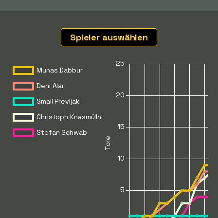
Spieler auswählen