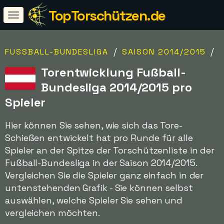
TopTorschützen.de
/
/
FUSSBALL-BUNDESLIGA
SAISON 2014/2015
Torentwicklung Fußball-
Bundesliga 2014/2015 pro
Spieler
Hier können Sie sehen, wie sich das Tore-
Schießen entwickelt hat pro Runde für alle
Spieler an der Spitze der Torschützenliste in der
Fußball-Bundesliga in der Saison 2014/2015.
Vergleichen Sie die Spieler ganz einfach in der
untenstehenden Grafik - Sie können selbst
auswählen, welche Spieler Sie sehen und
vergleichen möchten.