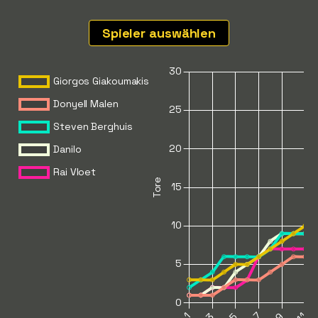
Spieler auswählen