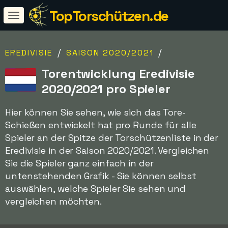
TopTorschützen.de
/
/
EREDIVISIE
SAISON 2020/2021
Torentwicklung Eredivisie
2020/2021 pro Spieler
Hier können Sie sehen, wie sich das Tore-
Schießen entwickelt hat pro Runde für alle
Spieler an der Spitze der Torschützenliste in der
Eredivisie in der Saison 2020/2021. Vergleichen
Sie die Spieler ganz einfach in der
untenstehenden Grafik - Sie können selbst
auswählen, welche Spieler Sie sehen und
vergleichen möchten.