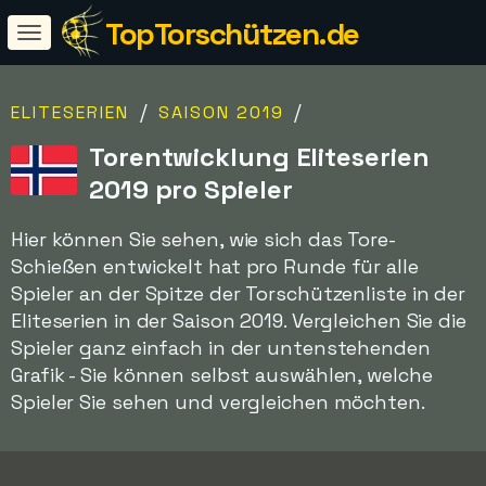
TopTorschützen.de
/
/
ELITESERIEN
SAISON 2019
Torentwicklung Eliteserien
2019 pro Spieler
Hier können Sie sehen, wie sich das Tore-
Schießen entwickelt hat pro Runde für alle
Spieler an der Spitze der Torschützenliste in der
Eliteserien in der Saison 2019. Vergleichen Sie die
Spieler ganz einfach in der untenstehenden
Grafik - Sie können selbst auswählen, welche
Spieler Sie sehen und vergleichen möchten.