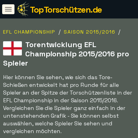
TopTorschützen.de
/
/
EFL CHAMPIONSHIP
SAISON 2015/2016
Torentwicklung EFL
Championship 2015/2016 pro
Spieler
Hier können Sie sehen, wie sich das Tore-
Schießen entwickelt hat pro Runde für alle
Spieler an der Spitze der Torschützenliste in der
EFL Championship in der Saison 2015/2016.
Vergleichen Sie die Spieler ganz einfach in der
untenstehenden Grafik - Sie können selbst
auswählen, welche Spieler Sie sehen und
vergleichen möchten.