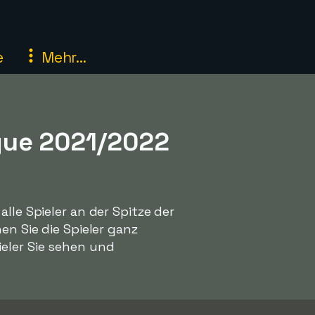
e
Mehr...
gue 2021/2022
lle Spieler an der Spitze der
en Sie die Spieler ganz
ieler Sie sehen und