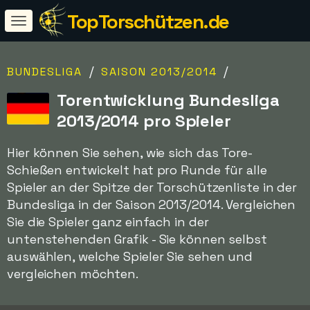
TopTorschützen.de
/
/
BUNDESLIGA
SAISON 2013/2014
Torentwicklung Bundesliga
2013/2014 pro Spieler
Hier können Sie sehen, wie sich das Tore-
Schießen entwickelt hat pro Runde für alle
Spieler an der Spitze der Torschützenliste in der
Bundesliga in der Saison 2013/2014. Vergleichen
Sie die Spieler ganz einfach in der
untenstehenden Grafik - Sie können selbst
auswählen, welche Spieler Sie sehen und
vergleichen möchten.