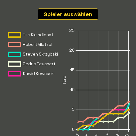
Spieler auswählen